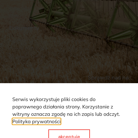
Stacja Paliw
Kontakt
Dokumenty
Regulamin
Dostawy
Polityka prywatności
Płatności
Reklamacje i zwroty
Sprawdź nas na
Serwis wykorzystuje pliki cookies do
poprawnego działania strony. Korzystanie z
witryny oznacza zgodę na ich zapis lub odczyt.
Polityka prywatności
Strona wykorzystuje pliki cookie. Wszystkie prawa zastrzeżone ©
2025
akceptuje