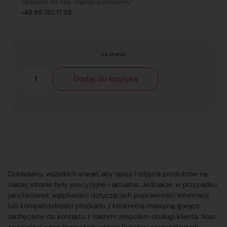
Zadzwoń do nas, chętnie pomożemy!
+48 89 762 17 39
na stanie
Dodaj do koszyka
Dokładamy wszelkich starań, aby opisy i zdjęcia produktów na
naszej stronie były precyzyjne i aktualne. Jednakże, w przypadku
jakichkolwiek wątpliwości dotyczących poprawności informacji
lub kompatybilności produktu z konkretną maszyną, gorąco
zachęcamy do kontaktu z naszym zespołem obsługi klienta. Nasi