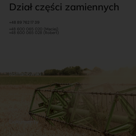
Dział części zamiennych
+48 89 762 17 39
+48 600 065 020 (Maciej)
+48 600 065 028 (Robert)
Romanowski
O nas
Praca
Sklep internetowy
Ubezpieczenia
Stacja Paliw
Kontakt
Dokumenty
Regulamin
Dostawy