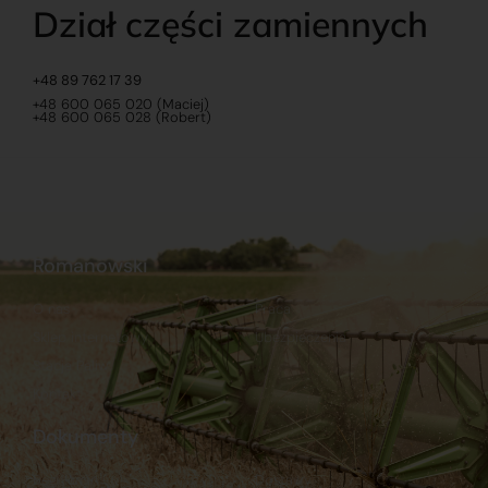
Dział części zamiennych
+48 89 762 17 39
+48 600 065 020 (Maciej)
+48 600 065 028 (Robert)
Romanowski
O nas
Praca
Sklep internetowy
Ubezpieczenia
Stacja Paliw
Kontakt
Dokumenty
Regulamin
Dostawy