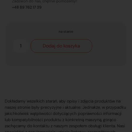
Zadzwoń do nas, chętnie pomożemy!
+48 89 762 17 39
na stanie
Dodaj do koszyka
Dokładamy wszelkich starań, aby opisy i zdjęcia produktów na
naszej stronie były precyzyjne i aktualne. Jednakże, w przypadku
jakichkolwiek wątpliwości dotyczących poprawności informacji
lub kompatybilności produktu z konkretną maszyną, gorąco
zachęcamy do kontaktu z naszym zespołem obsługi klienta. Nasi