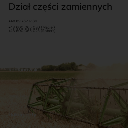
Dział części zamiennych
+48 89 762 17 39
+48 600 065 020 (Maciej)
+48 600 065 028 (Robert)
Romanowski
O nas
Praca
Sklep internetowy
Ubezpieczenia
Stacja Paliw
Kontakt
Dokumenty
Regulamin
Dostawy