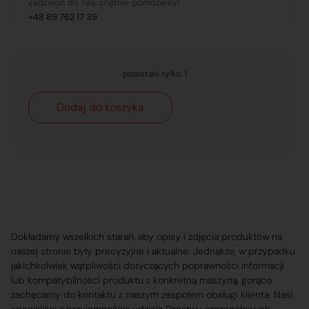
Zadzwoń do nas, chętnie pomożemy!
+48 89 762 17 39
pozostało tylko: 1
Dodaj do koszyka
Dokładamy wszelkich starań, aby opisy i zdjęcia produktów na
naszej stronie były precyzyjne i aktualne. Jednakże, w przypadku
jakichkolwiek wątpliwości dotyczących poprawności informacji
lub kompatybilności produktu z konkretną maszyną, gorąco
zachęcamy do kontaktu z naszym zespołem obsługi klienta. Nasi