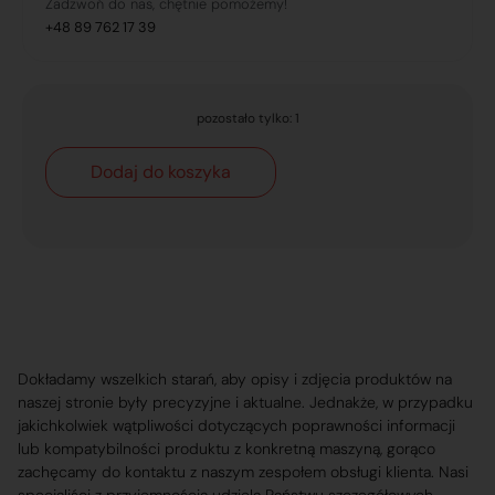
Zadzwoń do nas, chętnie pomożemy!
+48 89 762 17 39
pozostało tylko: 1
Dodaj do koszyka
Dokładamy wszelkich starań, aby opisy i zdjęcia produktów na
naszej stronie były precyzyjne i aktualne. Jednakże, w przypadku
jakichkolwiek wątpliwości dotyczących poprawności informacji
lub kompatybilności produktu z konkretną maszyną, gorąco
zachęcamy do kontaktu z naszym zespołem obsługi klienta. Nasi