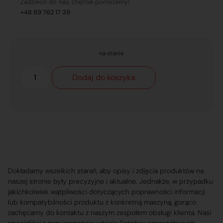
Zadzwoń do nas, chętnie pomożemy!
+48 89 762 17 39
na stanie
Dodaj do koszyka
Dokładamy wszelkich starań, aby opisy i zdjęcia produktów na
naszej stronie były precyzyjne i aktualne. Jednakże, w przypadku
jakichkolwiek wątpliwości dotyczących poprawności informacji
lub kompatybilności produktu z konkretną maszyną, gorąco
zachęcamy do kontaktu z naszym zespołem obsługi klienta. Nasi