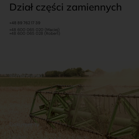
Dział części zamiennych
+48 89 762 17 39
+48 600 065 020 (Maciej)
+48 600 065 028 (Robert)
Romanowski
O nas
Praca
Sklep internetowy
Ubezpieczenia
Stacja Paliw
Kontakt
Dokumenty
Regulamin
Dostawy