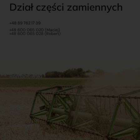
Dział części zamiennych
+48 89 762 17 39
+48 600 065 020 (Maciej)
+48 600 065 028 (Robert)
Romanowski
O nas
Praca
Sklep internetowy
Ubezpieczenia
Stacja Paliw
Kontakt
Dokumenty
Regulamin
Dostawy