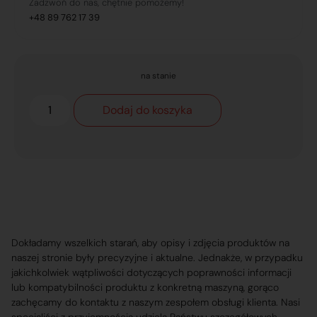
Zadzwoń do nas, chętnie pomożemy!
+48 89 762 17 39
na stanie
Dodaj do koszyka
Dokładamy wszelkich starań, aby opisy i zdjęcia produktów na
naszej stronie były precyzyjne i aktualne. Jednakże, w przypadku
jakichkolwiek wątpliwości dotyczących poprawności informacji
lub kompatybilności produktu z konkretną maszyną, gorąco
zachęcamy do kontaktu z naszym zespołem obsługi klienta. Nasi