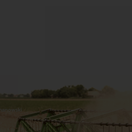
manowski
s
Praca