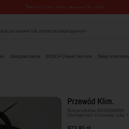
89 762 00 69 - Pomoc zakupowa 7:00 - 16:00
ki
Ubezpieczenia
BOSCH Diesel Service
Sklep internet
Przewód Klim.
Kod produktu: 6512939M91
Dostępnosć:
Pozostało tylko: 1
973,80
zł