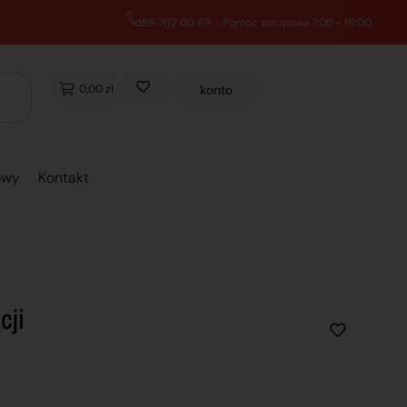
0,00 zł
konto
owy
Kontakt
cji