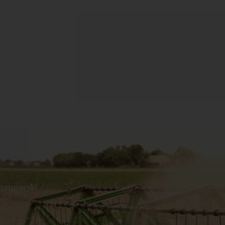
manowski
s
Praca