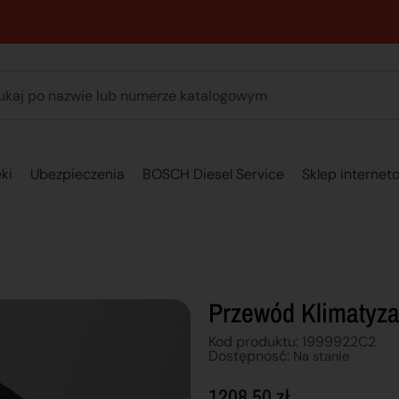
89 762 00 69 - Pomoc zakupowa 7:00 - 16:00
ki
Ubezpieczenia
BOSCH Diesel Service
Sklep internet
Przewód Klimatyza
Kod produktu: 1999922C2
Dostępnosć:
Na stanie
1208,50
zł