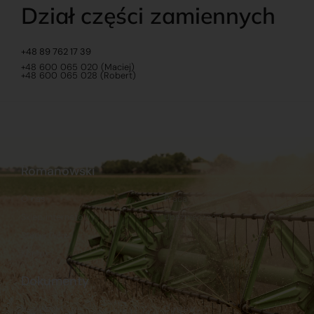
Dział części zamiennych
+48 89 762 17 39
+48 600 065 020 (Maciej)
+48 600 065 028 (Robert)
Romanowski
O nas
Praca
Sklep internetowy
Ubezpieczenia
Stacja Paliw
Kontakt
Dokumenty
Regulamin
Dostawy