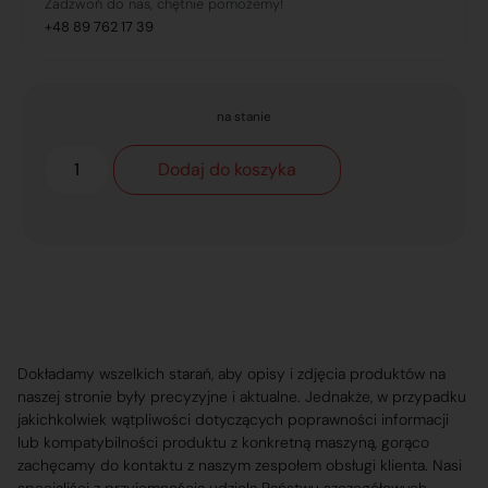
Zadzwoń do nas, chętnie pomożemy!
+48 89 762 17 39
na stanie
Dodaj do koszyka
Dokładamy wszelkich starań, aby opisy i zdjęcia produktów na
naszej stronie były precyzyjne i aktualne. Jednakże, w przypadku
jakichkolwiek wątpliwości dotyczących poprawności informacji
lub kompatybilności produktu z konkretną maszyną, gorąco
zachęcamy do kontaktu z naszym zespołem obsługi klienta. Nasi