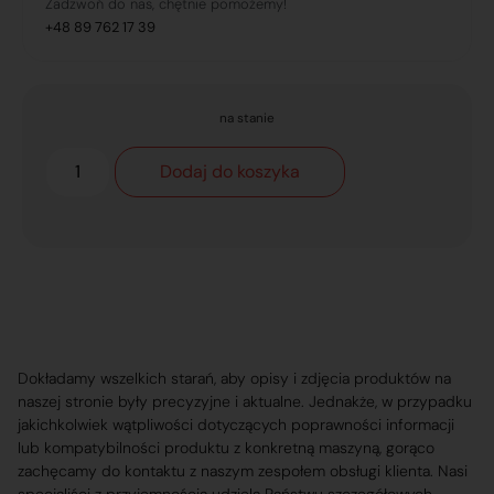
Zadzwoń do nas, chętnie pomożemy!
+48 89 762 17 39
na stanie
Dodaj do koszyka
Dokładamy wszelkich starań, aby opisy i zdjęcia produktów na
naszej stronie były precyzyjne i aktualne. Jednakże, w przypadku
jakichkolwiek wątpliwości dotyczących poprawności informacji
lub kompatybilności produktu z konkretną maszyną, gorąco
zachęcamy do kontaktu z naszym zespołem obsługi klienta. Nasi