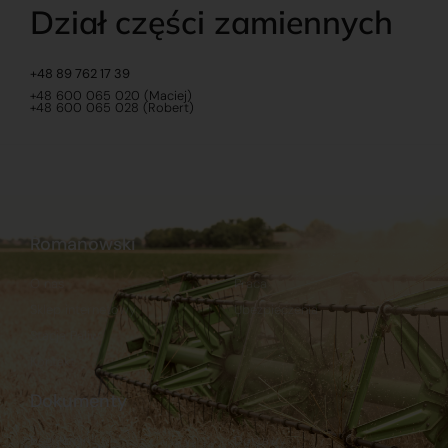
Dział części zamiennych
+48 89 762 17 39
+48 600 065 020 (Maciej)
+48 600 065 028 (Robert)
Romanowski
O nas
Praca
Sklep internetowy
Ubezpieczenia
Stacja Paliw
Kontakt
Dokumenty
Regulamin
Dostawy