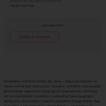
Zadzwoń do nas, chętnie pomożemy!
+48 89 762 17 39
pozostało tylko: 1
Dodaj do koszyka
Dokładamy wszelkich starań, aby opisy i zdjęcia produktów na
naszej stronie były precyzyjne i aktualne. Jednakże, w przypadku
jakichkolwiek wątpliwości dotyczących poprawności informacji
lub kompatybilności produktu z konkretną maszyną, gorąco
zachęcamy do kontaktu z naszym zespołem obsługi klienta. Nasi