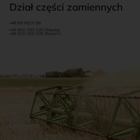
Dział części zamiennych
+48 89 762 17 39
+48 600 065 020 (Maciej)
+48 600 065 028 (Robert)
Romanowski
O nas
Praca
Sklep internetowy
Ubezpieczenia
Stacja Paliw
Kontakt
Dokumenty
Regulamin
Dostawy