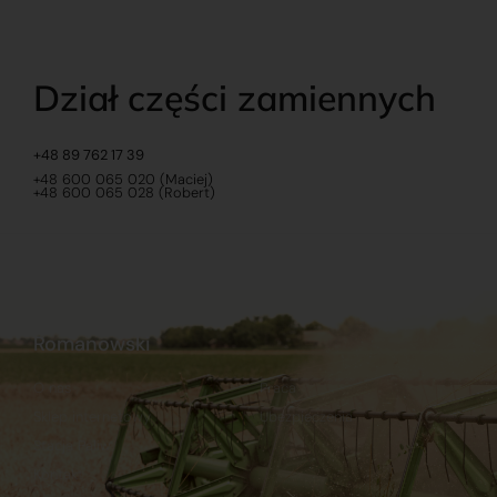
Dział części zamiennych
+48 89 762 17 39
+48 600 065 020 (Maciej)
+48 600 065 028 (Robert)
Romanowski
O nas
Praca
Sklep internetowy
Ubezpieczenia
Stacja Paliw
Kontakt