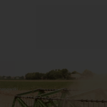
manowski
s
Praca