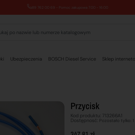
89 762 00 69 - Pomoc zakupowa 7:00 - 16:00
ki
Ubezpieczenia
BOSCH Diesel Service
Sklep internet
Przycisk
Kod produktu: 713266A1
Dostępnosć:
Pozostało tylko: 1
347,81
zł