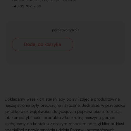
+48 89 762 17 39
pozostało tylko: 1
Dodaj do koszyka
Dokładamy wszelkich starań, aby opisy i zdjęcia produktów na
naszej stronie były precyzyjne i aktualne. Jednakże, w przypadku
jakichkolwiek wątpliwości dotyczących poprawności informacji
lub kompatybilności produktu z konkretną maszyną, gorąco
zachęcamy do kontaktu z naszym zespołem obsługi klienta. Nasi
specjaliści z przyjemnością udzielą Państwu szczegółowych