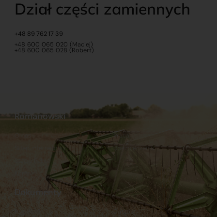
Dział części zamiennych
+48 89 762 17 39
+48 600 065 020 (Maciej)
+48 600 065 028 (Robert)
Romanowski
O nas
Praca
Sklep internetowy
Ubezpieczenia
Stacja Paliw
Kontakt
Dokumenty
Regulamin
Dostawy