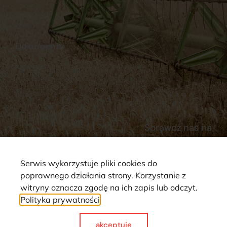
Stacja Paliw
Kontakt
Dokumenty
Regulamin
Dostawy
Polityka prywatności
Płatności
Reklamacje i zwroty
Sprawdź nas na
Serwis wykorzystuje pliki cookies do
poprawnego działania strony. Korzystanie z
witryny oznacza zgodę na ich zapis lub odczyt.
Polityka prywatności
Strona wykorzystuje pliki cookie. Wszystkie prawa zastrzeżone ©
2025
akceptuje