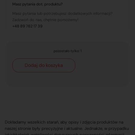
Masz pytania dot. produktu?
Masz pytania lub potrzebujesz dodatkowych informacji?
Zadzwoń do nas, chętnie pomożemy!
+48 89 762 17 39
pozostało tylko: 1
Dodaj do koszyka
Dokładamy wszelkich starań, aby opisy i zdjęcia produktów na
naszej stronie były precyzyjne i aktualne. Jednakże, w przypadku
jakichkolwiek wątpliwości dotyczących poprawności informacji