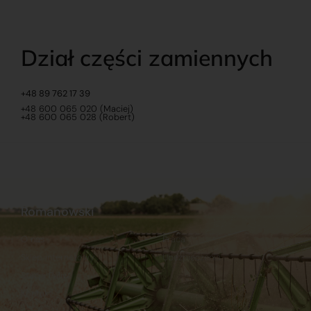
Dział części zamiennych
+48 89 762 17 39
+48 600 065 020 (Maciej)
+48 600 065 028 (Robert)
Romanowski
O nas
Praca
Sklep internetowy
Ubezpieczenia
Stacja Paliw
Kontakt