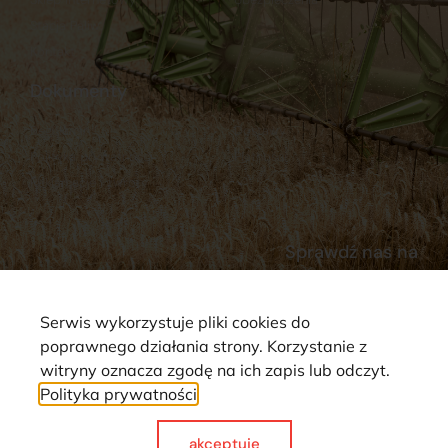
Stacja Paliw
Kontakt
Dokumenty
Regulamin
Dostawy
Polityka prywatności
Płatności
Reklamacje i zwroty
Sprawdź nas na
Serwis wykorzystuje pliki cookies do
poprawnego działania strony. Korzystanie z
witryny oznacza zgodę na ich zapis lub odczyt.
Polityka prywatności
Strona wykorzystuje pliki cookie. Wszystkie prawa zastrzeżone ©
2025
akceptuje