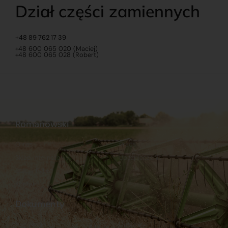
Dział części zamiennych
+48 89 762 17 39
+48 600 065 020 (Maciej)
+48 600 065 028 (Robert)
Romanowski
O nas
Praca
Sklep internetowy
Ubezpieczenia
Stacja Paliw
Kontakt
Dokumenty
Regulamin
Dostawy