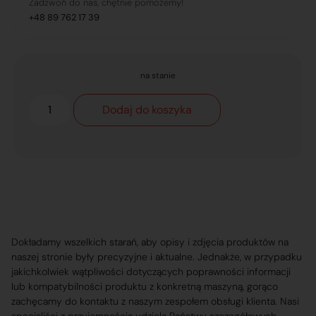
Zadzwoń do nas, chętnie pomożemy!
+48 89 762 17 39
na stanie
Dodaj do koszyka
Dokładamy wszelkich starań, aby opisy i zdjęcia produktów na
naszej stronie były precyzyjne i aktualne. Jednakże, w przypadku
jakichkolwiek wątpliwości dotyczących poprawności informacji
lub kompatybilności produktu z konkretną maszyną, gorąco
zachęcamy do kontaktu z naszym zespołem obsługi klienta. Nasi