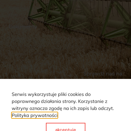
Stacja Paliw
Kontakt
Dokumenty
Regulamin
Dostawy
Polityka prywatności
Płatności
Reklamacje i zwroty
Sprawdź nas na
Serwis wykorzystuje pliki cookies do
poprawnego działania strony. Korzystanie z
witryny oznacza zgodę na ich zapis lub odczyt.
Polityka prywatności
Strona wykorzystuje pliki cookie. Wszystkie prawa zastrzeżone ©
2025
akceptuje