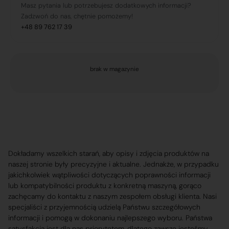
Masz pytania lub potrzebujesz dodatkowych informacji?
Zadzwoń do nas, chętnie pomożemy!
+48 89 762 17 39
brak w magazynie
Dokładamy wszelkich starań, aby opisy i zdjęcia produktów na
naszej stronie były precyzyjne i aktualne. Jednakże, w przypadku
jakichkolwiek wątpliwości dotyczących poprawności informacji
lub kompatybilności produktu z konkretną maszyną, gorąco
zachęcamy do kontaktu z naszym zespołem obsługi klienta. Nasi
specjaliści z przyjemnością udzielą Państwu szczegółowych
informacji i pomogą w dokonaniu najlepszego wyboru. Państwa
satysfakcja jest dla nas priorytetem, dlatego zawsze jesteśmy