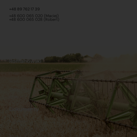
+48 89 762 17 39
+48 600 065 020 (Maciej)
+48 600 065 028 (Robert)
Romanowski
O nas
Praca
Sklep internetowy
Ubezpieczenia
Stacja Paliw
Kontakt
Dokumenty
Regulamin
Dostawy
Polityka prywatności
Płatności