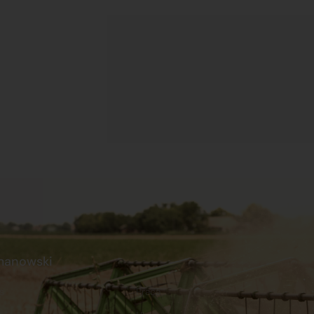
manowski
s
Praca