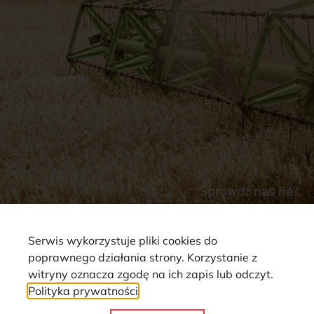
Sklep internetowy
Ubezpieczenia
Stacja Paliw
Kontakt
Dokumenty
Regulamin
Dostawy
Polityka prywatności
Płatności
Reklamacje i zwroty
Sprawdź nas na
Serwis wykorzystuje pliki cookies do
poprawnego działania strony. Korzystanie z
witryny oznacza zgodę na ich zapis lub odczyt.
Polityka prywatności
Strona wykorzystuje pliki cookie. Wszystkie prawa zastrzeżone ©
2025