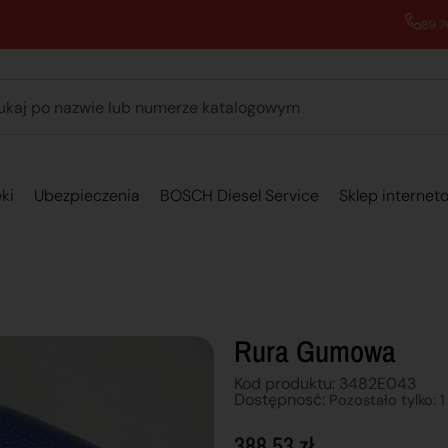
89 762 00 69 - Pomoc zakupowa 7:00 - 16:00
ki
Ubezpieczenia
BOSCH Diesel Service
Sklep internet
Rura Gumowa
Kod produktu: 3482E043
Dostępnosć:
Pozostało tylko: 1
388,53
zł