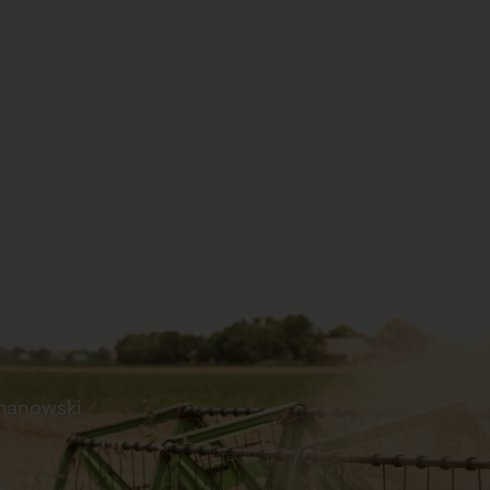
manowski
s
Praca