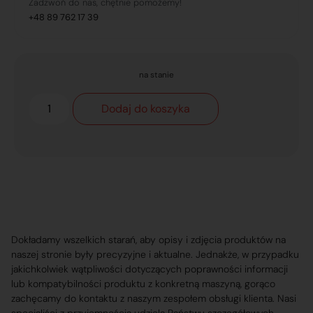
Zadzwoń do nas, chętnie pomożemy!
+48 89 762 17 39
na stanie
Dodaj do koszyka
Dokładamy wszelkich starań, aby opisy i zdjęcia produktów na
naszej stronie były precyzyjne i aktualne. Jednakże, w przypadku
jakichkolwiek wątpliwości dotyczących poprawności informacji
lub kompatybilności produktu z konkretną maszyną, gorąco
zachęcamy do kontaktu z naszym zespołem obsługi klienta. Nasi