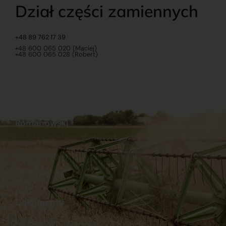
Dział części zamiennych
+48 89 762 17 39
+48 600 065 020 (Maciej)
+48 600 065 028 (Robert)
Romanowski
O nas
Praca
Sklep internetowy
Ubezpieczenia
Stacja Paliw
Kontakt
Dokumenty
Regulamin
Dostawy