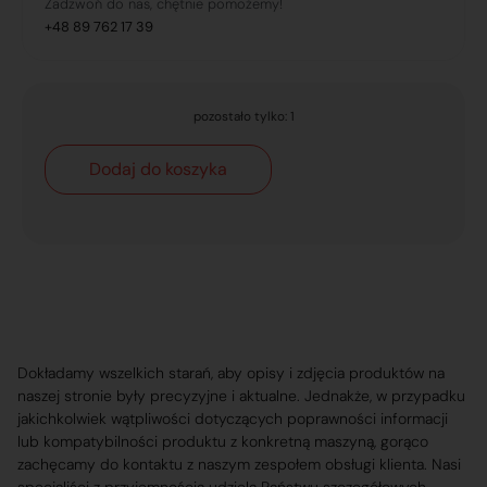
Zadzwoń do nas, chętnie pomożemy!
+48 89 762 17 39
pozostało tylko: 1
Dodaj do koszyka
Dokładamy wszelkich starań, aby opisy i zdjęcia produktów na
naszej stronie były precyzyjne i aktualne. Jednakże, w przypadku
jakichkolwiek wątpliwości dotyczących poprawności informacji
lub kompatybilności produktu z konkretną maszyną, gorąco
zachęcamy do kontaktu z naszym zespołem obsługi klienta. Nasi