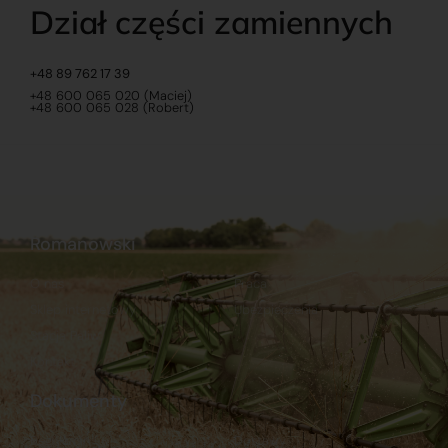
Dział części zamiennych
+48 89 762 17 39
+48 600 065 020 (Maciej)
+48 600 065 028 (Robert)
Romanowski
O nas
Praca
Sklep internetowy
Ubezpieczenia
Stacja Paliw
Kontakt
Dokumenty
Regulamin
Dostawy