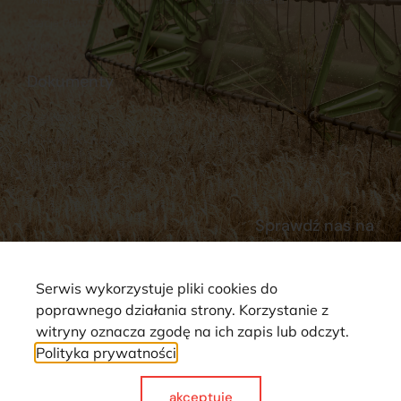
Stacja Paliw
Kontakt
Dokumenty
Regulamin
Dostawy
Polityka prywatności
Płatności
Reklamacje i zwroty
Sprawdź nas na
Serwis wykorzystuje pliki cookies do
poprawnego działania strony. Korzystanie z
witryny oznacza zgodę na ich zapis lub odczyt.
Polityka prywatności
Strona wykorzystuje pliki cookie. Wszystkie prawa zastrzeżone ©
2025
akceptuje