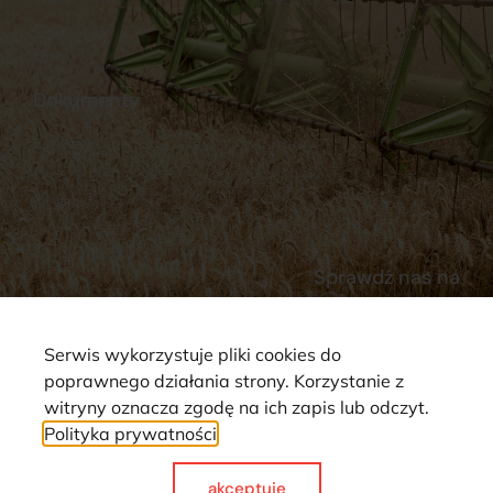
Stacja Paliw
Kontakt
Dokumenty
Regulamin
Dostawy
Polityka prywatności
Płatności
Reklamacje i zwroty
Sprawdź nas na
Serwis wykorzystuje pliki cookies do
poprawnego działania strony. Korzystanie z
witryny oznacza zgodę na ich zapis lub odczyt.
Polityka prywatności
Strona wykorzystuje pliki cookie. Wszystkie prawa zastrzeżone ©
2025
akceptuje