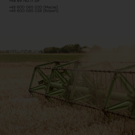
+48 89 762 17 39
+48 600 065 020 (Maciej)
+48 600 065 028 (Robert)
Romanowski
O nas
Praca
Sklep internetowy
Ubezpieczenia
Stacja Paliw
Kontakt
Dokumenty
Regulamin
Dostawy
Polityka prywatności
Płatności
Reklamacje i zwroty