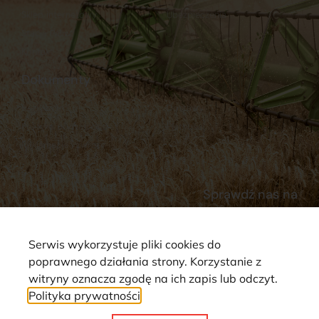
Sklep internetowy
Ubezpieczenia
Stacja Paliw
Kontakt
Dokumenty
Regulamin
Dostawy
Polityka prywatności
Płatności
Reklamacje i zwroty
Sprawdź nas na
Serwis wykorzystuje pliki cookies do
poprawnego działania strony. Korzystanie z
witryny oznacza zgodę na ich zapis lub odczyt.
Polityka prywatności
Strona wykorzystuje pliki cookie. Wszystkie prawa zastrzeżone ©
2025