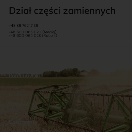
Dział części zamiennych
+48 89 762 17 39
+48 600 065 020 (Maciej)
+48 600 065 028 (Robert)
Romanowski
O nas
Praca
Sklep internetowy
Ubezpieczenia
Stacja Paliw
Kontakt
Dokumenty