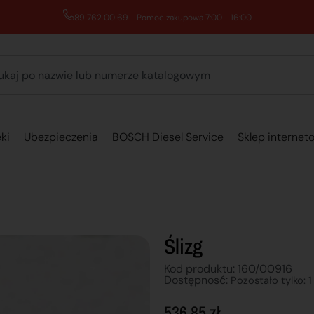
89 762 00 69 - Pomoc zakupowa 7:00 - 16:00
ki
Ubezpieczenia
BOSCH Diesel Service
Sklep internet
Ślizg
Kod produktu: 160/00916
Dostępnosć:
Pozostało tylko: 1
536,85
zł