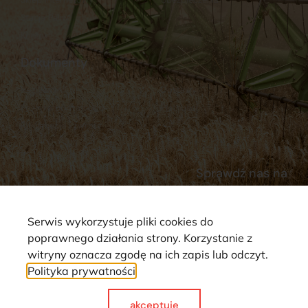
Stacja Paliw
Kontakt
Dokumenty
Regulamin
Dostawy
Polityka prywatności
Płatności
Reklamacje i zwroty
Sprawdź nas na
Serwis wykorzystuje pliki cookies do
poprawnego działania strony. Korzystanie z
witryny oznacza zgodę na ich zapis lub odczyt.
Polityka prywatności
Strona wykorzystuje pliki cookie. Wszystkie prawa zastrzeżone ©
2025
akceptuje