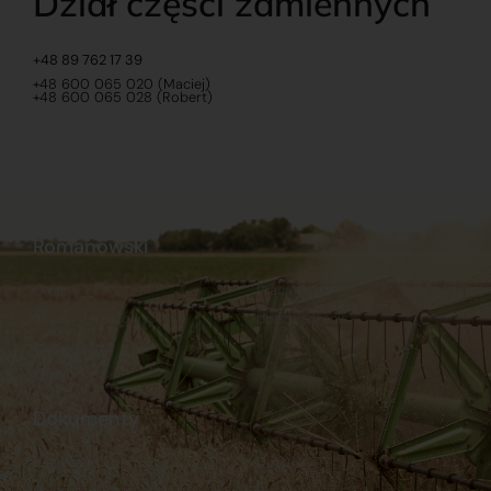
Dział części zamiennych
+48 89 762 17 39
+48 600 065 020 (Maciej)
+48 600 065 028 (Robert)
Romanowski
O nas
Praca
Sklep internetowy
Ubezpieczenia
Stacja Paliw
Kontakt
Dokumenty
Regulamin
Dostawy
Polityka prywatności
Płatności