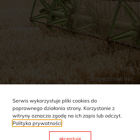
Stacja Paliw
Kontakt
Dokumenty
Regulamin
Dostawy
Polityka prywatności
Płatności
Reklamacje i zwroty
Sprawdź nas na
Serwis wykorzystuje pliki cookies do
poprawnego działania strony. Korzystanie z
witryny oznacza zgodę na ich zapis lub odczyt.
Polityka prywatności
Strona wykorzystuje pliki cookie. Wszystkie prawa zastrzeżone ©
2025
akceptuje