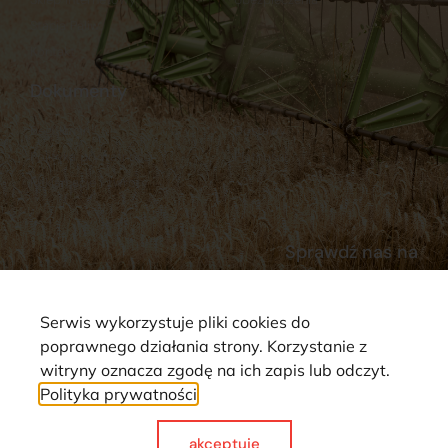
Stacja Paliw
Kontakt
Dokumenty
Regulamin
Dostawy
Polityka prywatności
Płatności
Reklamacje i zwroty
Sprawdź nas na
Serwis wykorzystuje pliki cookies do
poprawnego działania strony. Korzystanie z
witryny oznacza zgodę na ich zapis lub odczyt.
Polityka prywatności
Strona wykorzystuje pliki cookie. Wszystkie prawa zastrzeżone ©
2025
akceptuje