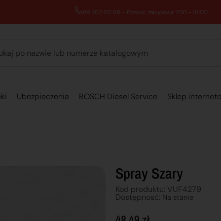
89 762 00 69 - Pomoc zakupowa 7:00 - 16:00
ki
Ubezpieczenia
BOSCH Diesel Service
Sklep internet
Spray Szary
Kod produktu: VUF4279
Dostępnosć:
Na stanie
48,49
zł