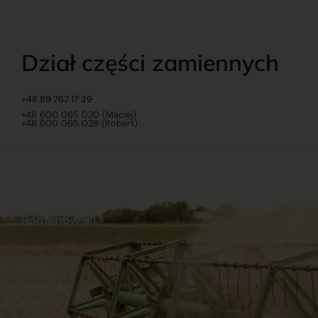
Dział części zamiennych
+48 89 762 17 39
+48 600 065 020 (Maciej)
+48 600 065 028 (Robert)
Romanowski
O nas
Praca
Sklep internetowy
Ubezpieczenia
Stacja Paliw
Kontakt