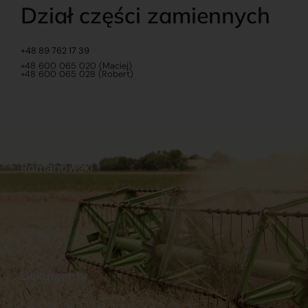
Dział części zamiennych
+48 89 762 17 39
+48 600 065 020 (Maciej)
+48 600 065 028 (Robert)
Romanowski
O nas
Praca
Sklep internetowy
Ubezpieczenia
Stacja Paliw
Kontakt
Dokumenty
Regulamin
Dostawy