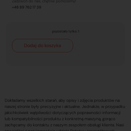
Zadzwoń do nas, chętnie pomożemy!
+48 89 762 17 39
pozostało tylko: 1
Dodaj do koszyka
Dokładamy wszelkich starań, aby opisy i zdjęcia produktów na
naszej stronie były precyzyjne i aktualne. Jednakże, w przypadku
jakichkolwiek wątpliwości dotyczących poprawności informacji
lub kompatybilności produktu z konkretną maszyną, gorąco
zachęcamy do kontaktu z naszym zespołem obsługi klienta. Nasi