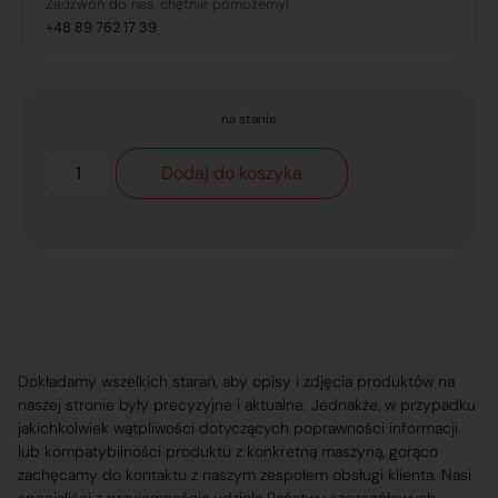
Zadzwoń do nas, chętnie pomożemy!
+48 89 762 17 39
na stanie
Dodaj do koszyka
Dokładamy wszelkich starań, aby opisy i zdjęcia produktów na
naszej stronie były precyzyjne i aktualne. Jednakże, w przypadku
jakichkolwiek wątpliwości dotyczących poprawności informacji
lub kompatybilności produktu z konkretną maszyną, gorąco
zachęcamy do kontaktu z naszym zespołem obsługi klienta. Nasi