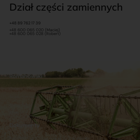
Dział części zamiennych
+48 89 762 17 39
+48 600 065 020 (Maciej)
+48 600 065 028 (Robert)
Romanowski
O nas
Praca
Sklep internetowy
Ubezpieczenia
Stacja Paliw
Kontakt
Dokumenty
Regulamin
Dostawy