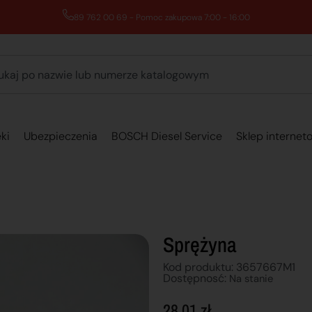
89 762 00 69 - Pomoc zakupowa 7:00 - 16:00
ki
Ubezpieczenia
BOSCH Diesel Service
Sklep internet
Sprężyna
Kod produktu: 3657667M1
Dostępnosć:
Na stanie
28,01
zł