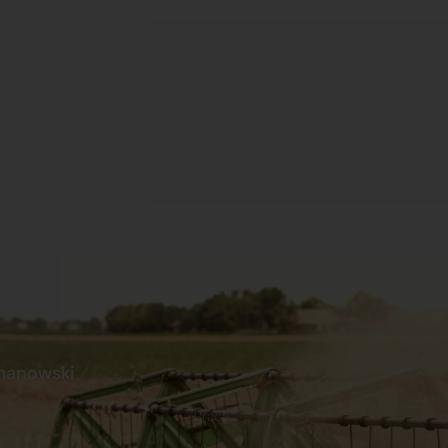
manowski
s
Praca