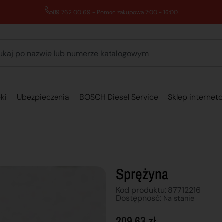
89 762 00 69 - Pomoc zakupowa 7:00 - 16:00
ki
Ubezpieczenia
BOSCH Diesel Service
Sklep internet
Sprężyna
Kod produktu: 87712216
Dostępnosć:
Na stanie
209,63
zł