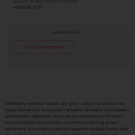
Zadzwoń do nas, chętnie pomożemy!
+48 89 762 17 39
pozostało tylko: 1
Dodaj do koszyka
Dokładamy wszelkich starań, aby opisy i zdjęcia produktów na
naszej stronie były precyzyjne i aktualne. Jednakże, w przypadku
jakichkolwiek wątpliwości dotyczących poprawności informacji
lub kompatybilności produktu z konkretną maszyną, gorąco
zachęcamy do kontaktu z naszym zespołem obsługi klienta. Nasi