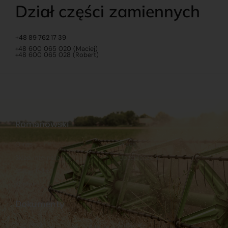
Dział części zamiennych
+48 89 762 17 39
+48 600 065 020 (Maciej)
+48 600 065 028 (Robert)
Romanowski
O nas
Praca
Sklep internetowy
Ubezpieczenia
Stacja Paliw
Kontakt
Dokumenty
Regulamin
Dostawy