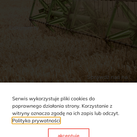
Stacja Paliw
Kontakt
Dokumenty
Regulamin
Dostawy
Polityka prywatności
Płatności
Reklamacje i zwroty
Sprawdź nas na
Serwis wykorzystuje pliki cookies do
poprawnego działania strony. Korzystanie z
witryny oznacza zgodę na ich zapis lub odczyt.
Polityka prywatności
Strona wykorzystuje pliki cookie. Wszystkie prawa zastrzeżone ©
2025
akceptuje