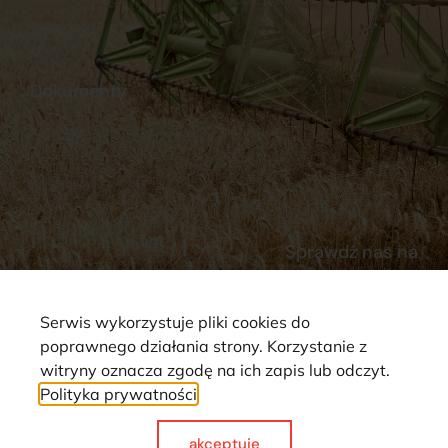
Stacja Paliw
Kontakt
Dokumenty
Regulamin
Dostawy
Polityka prywatności
Płatności
Reklamacje i zwroty
Sprawdź nas na
Serwis wykorzystuje pliki cookies do
poprawnego działania strony. Korzystanie z
witryny oznacza zgodę na ich zapis lub odczyt.
Polityka prywatności
Strona wykorzystuje pliki cookie. Wszystkie prawa zastrzeżone ©
2025
akceptuje