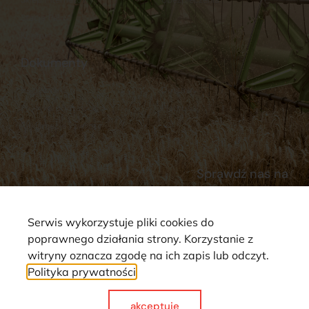
Stacja Paliw
Kontakt
Dokumenty
Regulamin
Dostawy
Polityka prywatności
Płatności
Reklamacje i zwroty
Sprawdź nas na
Serwis wykorzystuje pliki cookies do
poprawnego działania strony. Korzystanie z
witryny oznacza zgodę na ich zapis lub odczyt.
Polityka prywatności
Strona wykorzystuje pliki cookie. Wszystkie prawa zastrzeżone ©
2025
akceptuje