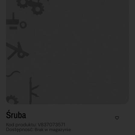
Śruba
Kod produktu: V837073571
Dostępnosć:
Brak w magazynie