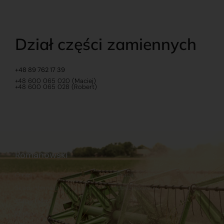
Dział części zamiennych
+48 89 762 17 39
+48 600 065 020 (Maciej)
+48 600 065 028 (Robert)
Romanowski
O nas
Praca
Sklep internetowy
Ubezpieczenia
Stacja Paliw
Kontakt