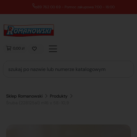
89 762 00 69 - Pomoc zakupowa 7:00 - 16:00
0,00 zł
Sklep Romanowski
Produkty
Śruba (228125a1) m16 x 58-10,9