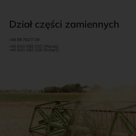
Dział części zamiennych
+48 89 762 17 39
+48 600 065 020 (Maciej)
+48 600 065 028 (Robert)
Romanowski
O nas
Praca
Sklep internetowy
Ubezpieczenia
Stacja Paliw
Kontakt