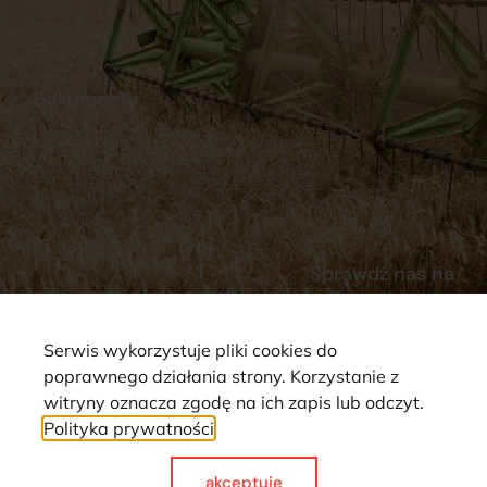
Stacja Paliw
Kontakt
Dokumenty
Regulamin
Dostawy
Polityka prywatności
Płatności
Reklamacje i zwroty
Sprawdź nas na
Serwis wykorzystuje pliki cookies do
poprawnego działania strony. Korzystanie z
witryny oznacza zgodę na ich zapis lub odczyt.
Polityka prywatności
Strona wykorzystuje pliki cookie. Wszystkie prawa zastrzeżone ©
2025
akceptuje