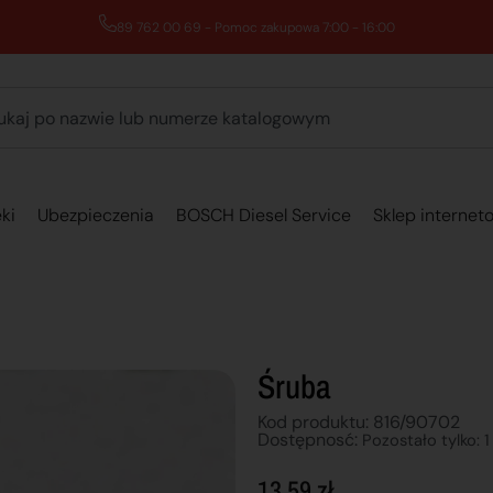
89 762 00 69 - Pomoc zakupowa 7:00 - 16:00
ki
Ubezpieczenia
BOSCH Diesel Service
Sklep internet
Śruba
Kod produktu: 816/90702
Dostępnosć:
Pozostało tylko: 1
13,59
zł